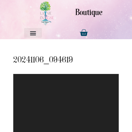
Boutique
20241106_094619
Lecteur
vidéo