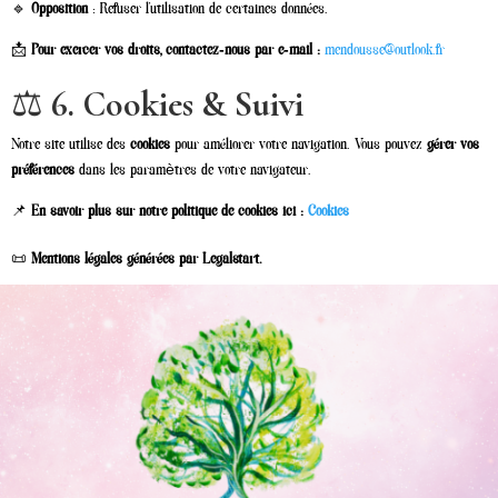
🔹
Opposition
: Refuser l’utilisation de certaines données.
📩
Pour exercer vos droits, contactez-nous par e-mail :
mendousse@outlook.fr
⚖
6. Cookies & Suivi
Notre site utilise des
cookies
pour améliorer votre navigation. Vous pouvez
gérer vos
préférences
dans les paramètres de votre navigateur.
📌
En savoir plus sur notre politique de cookies ici :
Cookies
📜
Mentions légales générées par Legalstart.