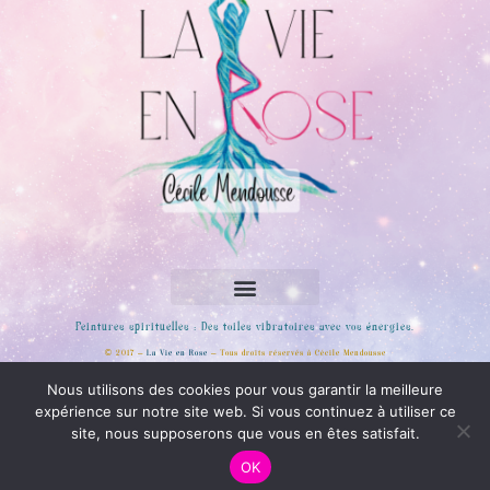
Peintures spirituelles : Des toiles vibratoires avec vos énergies.
© 2017 –
La Vie en Rose
– Tous droits réservés à Cécile Mendousse
Rejoignez moi sur les réseaux sociaux
Nous utilisons des cookies pour vous garantir la meilleure
expérience sur notre site web. Si vous continuez à utiliser ce
site, nous supposerons que vous en êtes satisfait.
OK