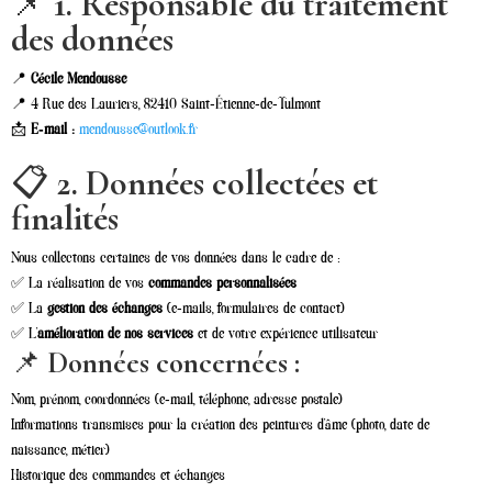
📌
1. Responsable du traitement
des données
📍
Cécile Mendousse
📍 4 Rue des Lauriers, 82410 Saint-Étienne-de-Tulmont
📩
E-mail :
mendousse@outlook.fr
📋
2. Données collectées et
finalités
Nous collectons certaines de vos données dans le cadre de :
✅ La réalisation de vos
commandes personnalisées
✅ La
gestion des échanges
(e-mails, formulaires de contact)
✅ L’
amélioration de nos services
et de votre expérience utilisateur
📌
Données concernées :
Nom, prénom, coordonnées (e-mail, téléphone, adresse postale)
Informations transmises pour la création des peintures d’âme (photo, date de
naissance, métier)
Historique des commandes et échanges