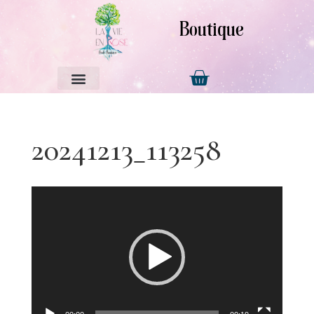
Boutique
20241213_113258
Lecteur
vidéo