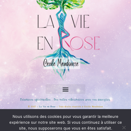
Peintures spirituelles : Des toiles vibratoires avec vos énergies.
© 2017 –
La Vie en Rose
– Tous droits réservés à Cécile Mendousse
Rejoignez moi sur les réseaux sociaux
Nous utilisons des cookies pour vous garantir la meilleure
expérience sur notre site web. Si vous continuez à utiliser ce
site, nous supposerons que vous en êtes satisfait.