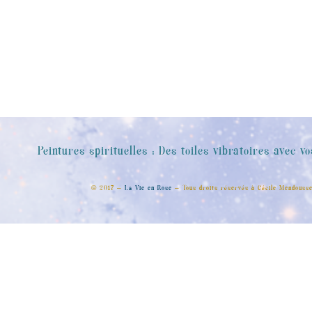
Peintures spirituelles : Des toiles vibratoires avec vo
© 2017 –
La Vie en Rose
– Tous droits réservés à Cécile Mendouss