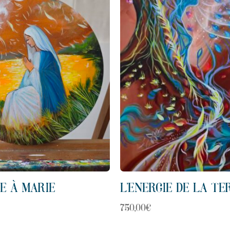
E À MARIE
L’ENERGIE DE LA TE
750,00
€