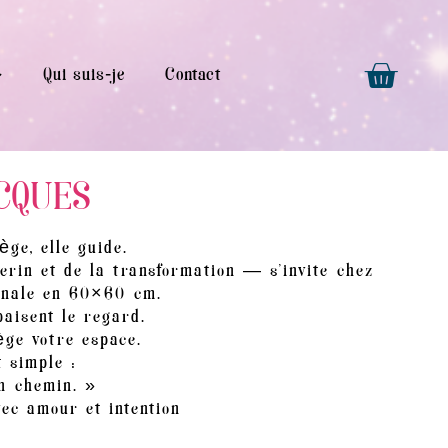
Qui suis-je
Contact
CQUES
ège, elle guide.
rin et de la transformation — s’invite chez
ginale en 60×60 cm.
paisent le regard.
ège votre espace.
 simple :
n chemin. »
ec amour et intention