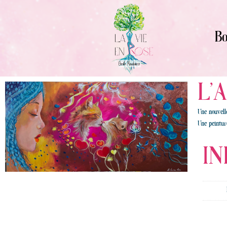
Bo
L’
Une nouvell
Une peintur
IN