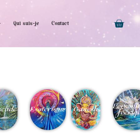
Qui suis-je
Contact
Personn
scade
Esotérisme
Ganesh
féériq