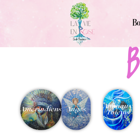
Bo
B
Animaux
Amérindiens
Anges
Totems